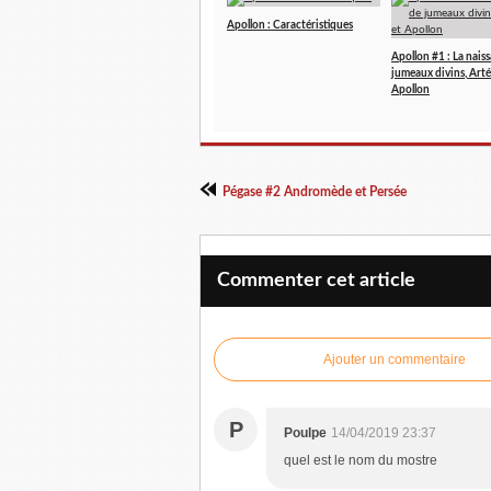
Apollon : Caractéristiques
Apollon #1 : La nais
jumeaux divins, Arté
Apollon
Pégase #2 Andromède et Persée
Commenter cet article
Ajouter un commentaire
P
Poulpe
14/04/2019 23:37
quel est le nom du mostre