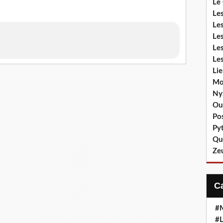
Le
Le
Les
Le
Le
Les
Li
Mo
Ny
Ou
Po
Py
Qu
Ze
#
#L