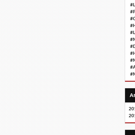
#L
#
#C
#H
#L
#M
#D
#
#M
#A
#M
20
20