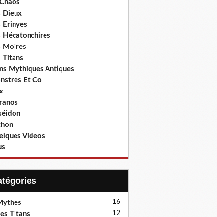
 Chaos
s Dieux
 Erinyes
s Hécatonchires
s Moires
 Titans
ens Mythiques Antiques
nstres Et Co
x
ranos
séidon
thon
elques Videos
us
Catégories
16
Mythes
12
es Titans