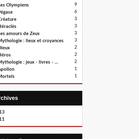
9
es Olympiens
6
Pégase
3
réature
3
éraclès
3
es amours de Zeus
3
ythologie : lieux et croyances
2
ieux
2
Héros
2
ythologie : jeux - livres - ...
1
pollon
1
ortels
Archives
13
11