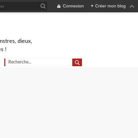
Connexion
+
Créer mon blog
stres, dieux,
s !