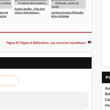
Dossier Apollon - Dieu de la
sance de
culture, de la musique ...
Les douze travaux d'Héraclès :
mis et
le lion de Némée
Pégase #3 Pégase et Bellérophon, une rencontre merveilleuse !
Aut
Be
Ga
Ha