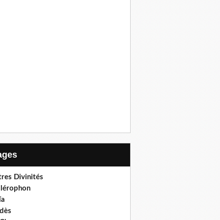
Pages
res Divinités
llérophon
ïa
dès